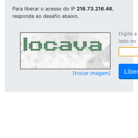
Para liberar o acesso
do IP
216.73.216.46
,
responda ao desafio abaixo.
Digite 
lado no
[trocar imagem]